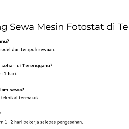
ng Sewa Mesin Fotostat di T
anu?
model dan tempoh sewaan.
 sehari di Terengganu?
 1 hari.
alam sewa?
 teknikal termasuk.
?
 1–2 hari bekerja selepas pengesahan.