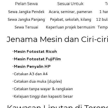
Pelan Sewa
Sesuai Untuk
T
Sewa Jangka Pendek
Acara, seminar, pameran
1 har
Sewa Jangka Panjang
Pejabat, sekolah, kilang
12 bul
Sewa Tersuai
Keperluan projek bermusim
Tempo
Jenama Mesin dan Ciri-cir
Mesin Fotostat Ricoh
Mesin Fotostat FujiFilm
​Mesin Penyalin HP
Cetakan A3 dan A4
Cetakan dua muka (duplex)
Cetakan tanpa wayar & rangkaian
Kelajuan tinggi dan kapasiti besar
Kawasan Liputan di Tere