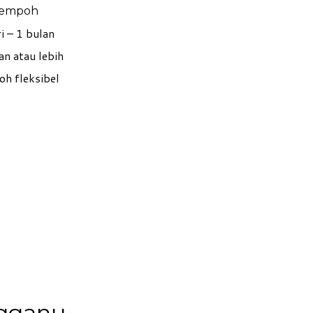
empoh
i – 1 bulan
an atau lebih
h fleksibel
i
ngganu