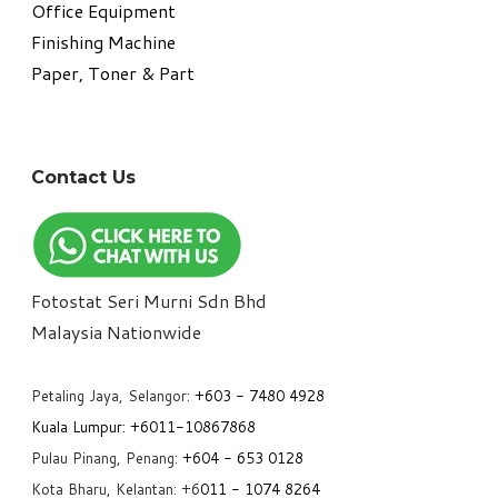
Office Equipment
​Finishing Machine
Paper, Toner & Part
Contact Us
Fotostat Seri Murni Sdn Bhd
​Malaysia Nationwide
Petaling Jaya, Selangor:
+6
03 - 7480 4928
Kuala Lumpur:
+6011-10867868
Pulau Pinang, Penang:
+6
04 - 653 0128
Kota Bharu, Kelantan: +6
011 - 1074 8264