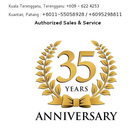
Kuala Terengganu, Terengganu: +6
09 - 622 4253
+6
011-55058928
/ +6
095298811
Kuantan, Pahang :
Authorized Sales & Service